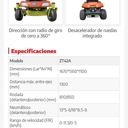
Dirección con radio de giro
Desacelerador de ruedas
de cero a 360°
integrado
Especificaciones
Modelo
ZT42A
Dimensiones (Lar*An*Al)
1670*1350*1100
(mm)
Distancia máx. entre ejes
1300
(mm)
Rodada
810/850
(delantero/posterior) (mm)
Neumáticos
13*5-6/18*8.5-8
(delantero/posterior)
Rango de velocidad (F/R)
0-11.3/0-5
(km/h)