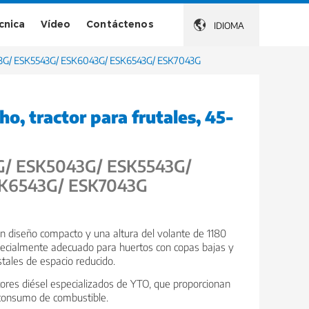
écnica
Vídeo
Contáctenos

IDIOMA
G/ ESK5543G/ ESK6043G/ ESK6543G/ ESK7043G
ho, tractor para frutales, 45-
/ ESK5043G/ ESK5543G/
K6543G/ ESK7043G
un diseño compacto y una altura del volante de 1180
pecialmente adecuado para huertos con copas bajas y
stales de espacio reducido.
res diésel especializados de YTO, que proporcionan
 consumo de combustible.