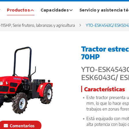
Productos
Capacidades
Servicio y asistencia t
-115HP, Serie frutero, labranzas y agricultura
YTO-ESK4543G/ ESK5043
Tractor estrec
70HP
YTO-ESK4543G
ESK6043G/ ES
Características
Este tractor presenta 
mm, lo que lo hace es
trabajos en zonas fore
Está equipado con moto
alta potencia con bajo
Comentarios