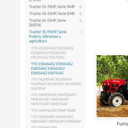
Tractor 55-70HP, Serie NMF
Tractor 45-55HP, Serie EME
Tractor 24-55HP, Serie
SK/ESK
Tractor 35-115HP, Serie
frutero, labranzas y
agricultura
YTO-ESG5045G/ ESG5545G/
ESG6045G/ ESG6545G/
ESG7045G/ ESG7545G
YTO-ESK4543G/ ESK5043G/
ESK5543G/ ESK6043G/
ESK6543G/ ESK7043G
YTO-NLX854F/ NLX904F/
NLX954F/ NLX1054F/ NLX1104F/
NLX1154F
YTO-NME5045F/ NME5545F/
NME6045F/ NME6546F/
NME7046F/ NME7546F
YTO-NMF5045F/ NMF7546F
YTO-NSK3543F/ NSK4043F/
NSK4543F/ NSK5043F/ NSK5543F
Fumig
YTO-NSH5045M