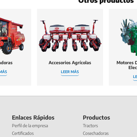
adoras
Accesorios Agrícolas
Motores D
Ele
 MÁS
LEER MÁS
L
Enlaces Rápidos
Productos
Perfil de la empresa
Tractors
Certificados
Cosechadoras